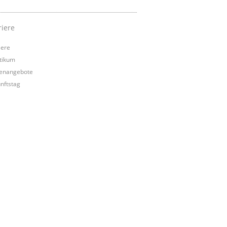
riere
iere
tikum
lenangebote
nftstag