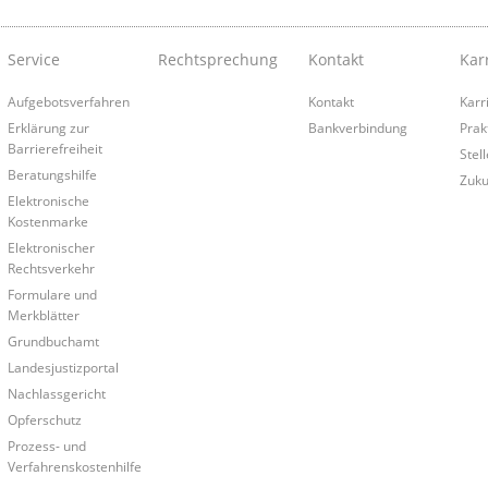
Service
Rechtsprechung
Kontakt
Kar
Aufgebotsverfahren
Kontakt
Karr
Erklärung zur
Bankverbindung
Prak
Barrierefreiheit
Stel
Beratungshilfe
Zuku
Elektronische
Kostenmarke
Elektronischer
Rechtsverkehr
Formulare und
Merkblätter
Grundbuchamt
Landesjustizportal
Nachlassgericht
Opferschutz
Prozess- und
Verfahrenskostenhilfe